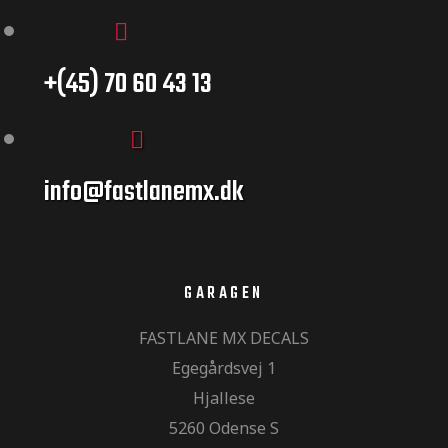
ger og
+(45) 70 60 43 13
ger og
info@fastlanemx.dk
toCross –
GARAGEN
FASTLANE MX DECALS
Egegårdsvej 1
Hjallese
5260 Odense S