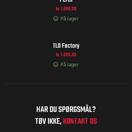
Perth
kr.
1.095,00
er og
På lager
r og
TLD Factory
kr.
1.095,00
inger og
På lager
inger og
og sticker
HAR DU SPØRGSMÅL?
TØV IKKE,
KONTAKT OS
er og