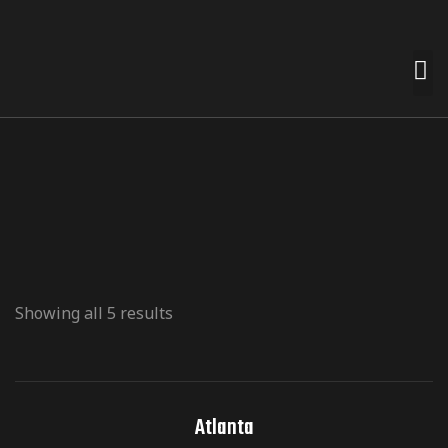
 premades
t nemt for
n smag og
Showing all 5 results
e
termærker
Atlanta