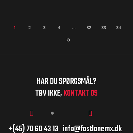
1
2
3
4
…
32
33
34
HAR DU SPØRGSMÅL?
TØV IKKE,
KONTAKT OS
+(45) 70 60 43 13
info@fastlanemx.dk