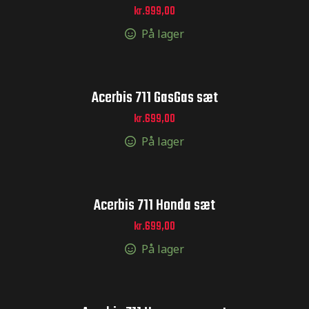
kr.
999,00
På lager
Acerbis 711 GasGas sæt
ræstation
kr.
699,00
På lager
eringer til
tickers til
Acerbis 711 Honda sæt
kr.
699,00
På lager
il MX –