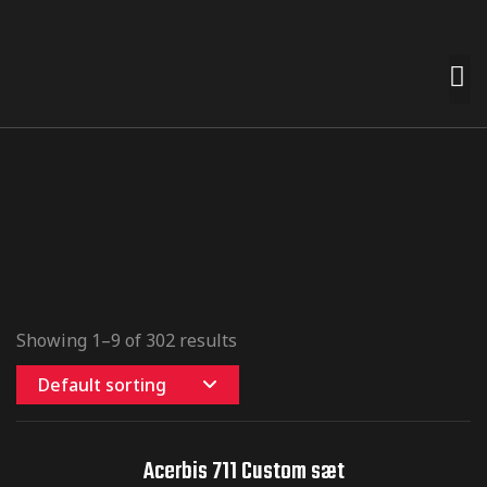
 premades
t nemt for
n smag og
Showing 1–9 of 302 results
e
Default sorting
termærker
Acerbis 711 Custom sæt