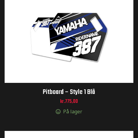
ræstation
eringer til
tickers til
Pitboard – Style 1 Blå
kr.
775,00
På lager
il MX –