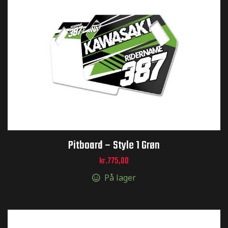
er og
r og
inger og
inger og
Pitboard – Style 1 Grøn
kr.
775,00
På lager
og sticker
er og