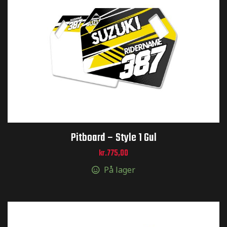
ger og
ger og
toCross –
Pitboard – Style 1 Gul
kr.
775,00
På lager