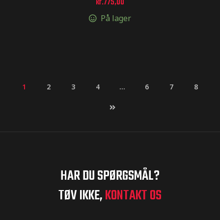
kr.
775,00
På lager
1
2
3
4
…
6
7
8
HAR DU SPØRGSMÅL?
TØV IKKE,
KONTAKT OS