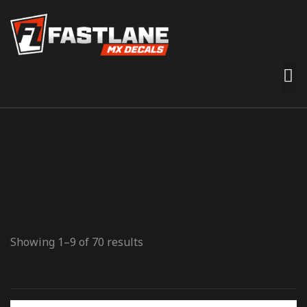
 premades
t nemt for
n smag og
e
Showing 1–9 of 70 results
termærker