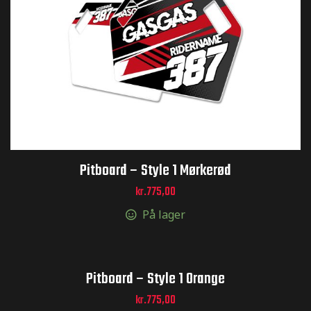
Pitboard – Style 1 Mørkerød
kr.
775,00
MX og
På lager
Pitboard – Style 1 Orange
kr.
775,00