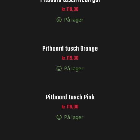
Pitboard tusch Neon gul
kr.
119,00
er og
På lager
r og
Pitboard tusch Orange
kr.
119,00
inger og
På lager
inger og
Pitboard tusch Pink
kr.
119,00
og sticker
På lager
er og