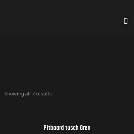
 premades
t nemt for
n smag og
Showing all 7 results
e
termærker
Pitboard tusch Grøn