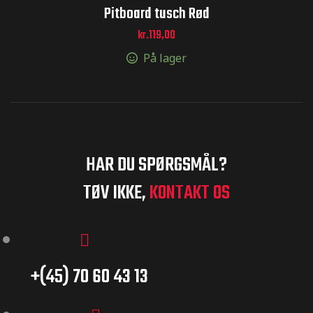
Pitboard tusch Rød
kr.
119,00
ger og
På lager
ger og
HAR DU SPØRGSMÅL?
toCross –
TØV IKKE,
KONTAKT OS
+(45) 70 60 43 13