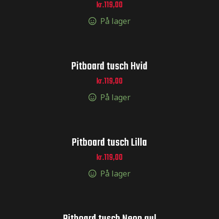
kr.
119,00
På lager
Pitboard tusch Hvid
ræstation
kr.
119,00
På lager
eringer til
Pitboard tusch Lilla
tickers til
kr.
119,00
På lager
il MX –