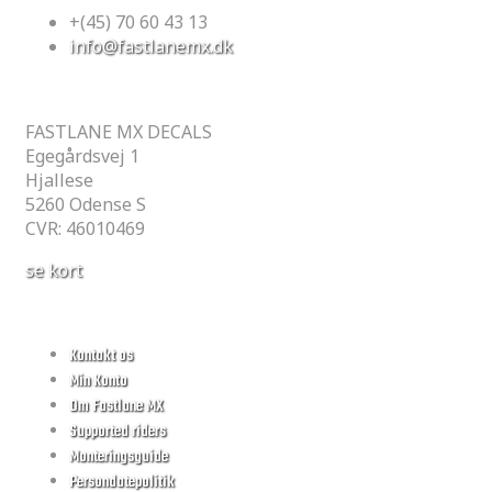
+(45) 70 60 43 13
info@fastlanemx.dk
GARAGEN
FASTLANE MX DECALS
Egegårdsvej 1
Hjallese
5260 Odense S
CVR: 46010469
se kort
Information
Kontakt os
Min Konto
Om Fastlane MX
Supported riders
Monteringsguide
Persondatepolitik