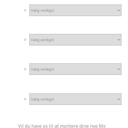
*
Finish på laminat
Ekstra mininummerplader
Mininummerplade nøglering
Montering
Vil du have os til at montere dine nye Mx