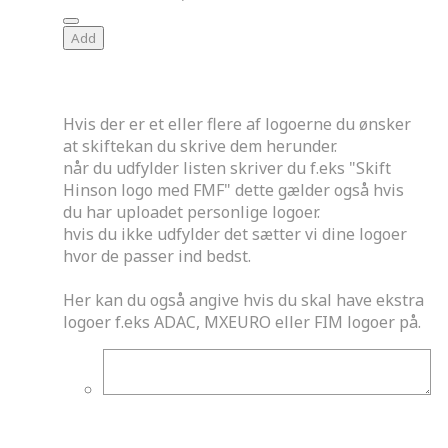
Add
Skift af logoer
Hvis der er et eller flere af logoerne du ønsker
at skiftekan du skrive dem herunder.
når du udfylder listen skriver du f.eks "Skift
Hinson logo med FMF" dette gælder også hvis
du har uploadet personlige logoer.
hvis du ikke udfylder det sætter vi dine logoer
hvor de passer ind bedst.
Her kan du også angive hvis du skal have ekstra
logoer f.eks ADAC, MXEURO eller FIM logoer på.
Finish på print