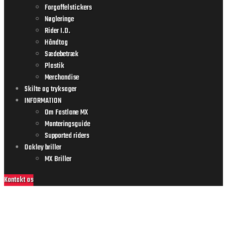
Forgaffelstickers
Nøgleringe
Rider I.D.
Håndtag
Sædebetræk
Plastik
Merchandise
Skilte og tryksager
INFORMATION
Om Fastlane MX
Monteringsguide
Supported riders
Oakley briller
MX Briller
Kontakt os