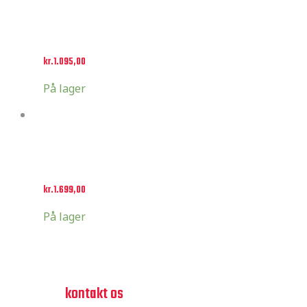
Select options
Fluo Series
kr.
1.095,00
På lager
Select options
GasGas Custom Sæt
kr.
1.699,00
På lager
har du spørgsmål?
tøv ikke,
kontakt os