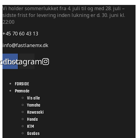
Vi holder sommerlukket fra 4. juli til og med 28. juli –
sidste frist for levering inden lukning er d. 30. juni kl.
22:00
+45 70 60 43 13
info@fastlanemx.dk
cebook
Instagram
FORSIDE
Premade
Vis alle
Yamaha
Kawasaki
Honda
KTM
GasGas