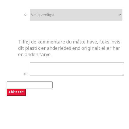
Evt. Kommentar
Tilføj de kommentare du måtte have, f.eks. hvis
dit plastik er anderledes end originalt eller har
en anden farve.
Perth
quantity
Add to cart
SKU:
perth-gasgas
Categories:
GasGas stafferinger
premade
,
MX Stafferinger
,
Premade stafferinger
Description
Description