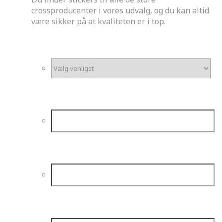
crossproducenter i vores udvalg, og du kan altid
være sikker på at kvaliteten er i top.
*
Motorstørrelse
*
Mærke og model
*
Årgang
Kørerens navn