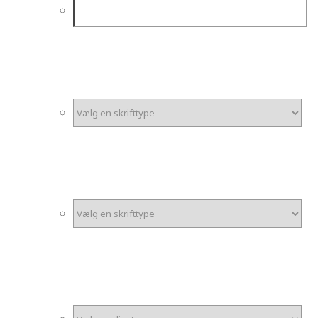
*
Skrifttype Tal
*
Skrifttype Navn
Semi Custom - Tilføjelser
*
Tilføj egne sponsorer/logoer