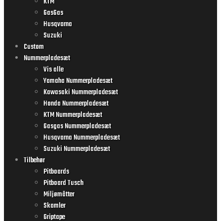
KTM
GasGas
Husqvarna
Suzuki
Custom
Nummerpladesæt
Vis alle
Yamaha Nummerpladesæt
Kawasaki Nummerpladesæt
Honda Nummerpladesæt
KTM Nummerpladesæt
Gasgas Nummerpladesæt
Husqvarna Nummerpladesæt
Suzuki Nummerpladesæt
Tilbehør
Pitboards
Pitboard Tusch
Miljømåtter
Skamler
Griptape