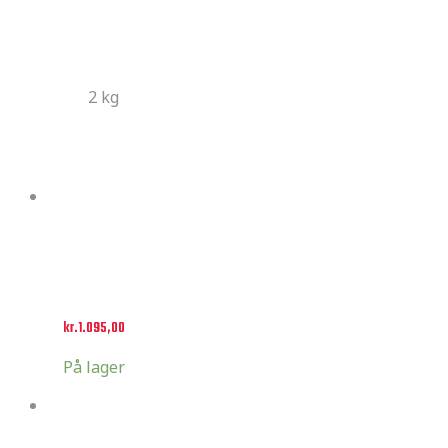
Additional information
Weight
2 kg
Related products
Select options
HRC Factory
kr.
1.095,00
På lager