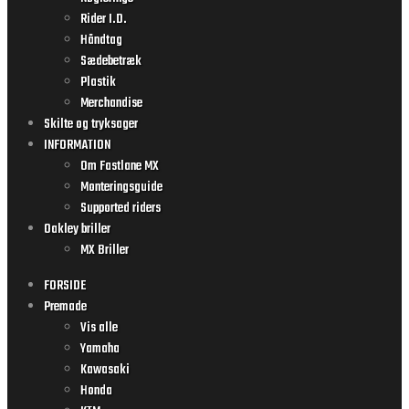
Rider I.D.
Håndtag
Sædebetræk
Plastik
Merchandise
Skilte og tryksager
INFORMATION
Om Fastlane MX
Monteringsguide
Supported riders
Oakley briller
MX Briller
FORSIDE
Premade
Vis alle
Yamaha
Kawasaki
Honda