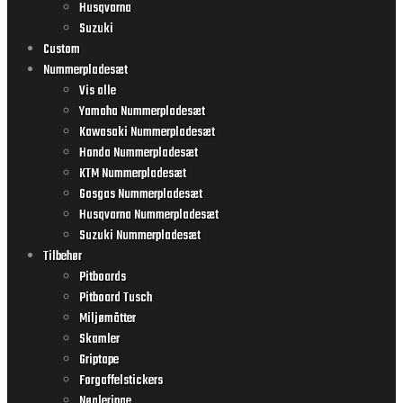
Husqvarna
Suzuki
Custom
Nummerpladesæt
Vis alle
Yamaha Nummerpladesæt
Kawasaki Nummerpladesæt
Honda Nummerpladesæt
KTM Nummerpladesæt
Gasgas Nummerpladesæt
Husqvarna Nummerpladesæt
Suzuki Nummerpladesæt
Tilbehør
Pitboards
Pitboard Tusch
Miljømåtter
Skamler
Griptape
Forgaffelstickers
Nøgleringe