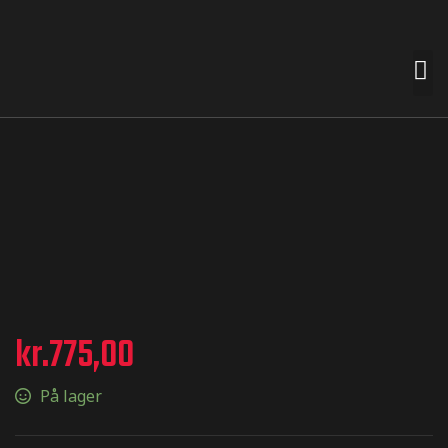
 premades
t nemt for
n smag og
e
kr.
775,00
På lager
termærker