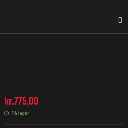
 premades
t nemt for
n smag og
e
kr.
775,00
På lager
termærker