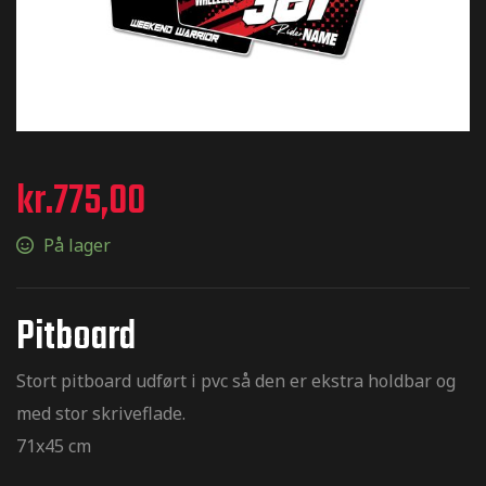
ræstation
kr.
775,00
eringer til
På lager
tickers til
Pitboard
Stort pitboard udført i pvc så den er ekstra holdbar og
med stor skriveflade.
71x45 cm
il MX –