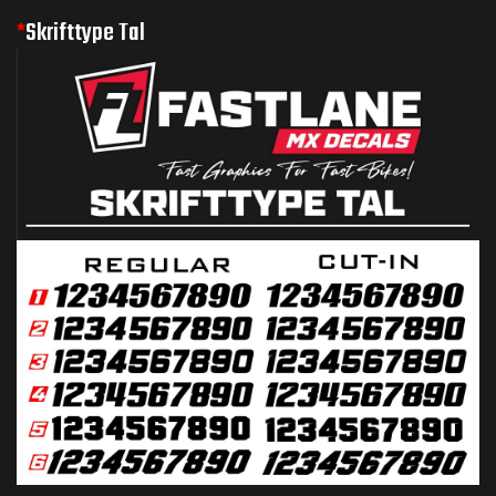
*
Skrifttype Tal
ger og
ger og
toCross –