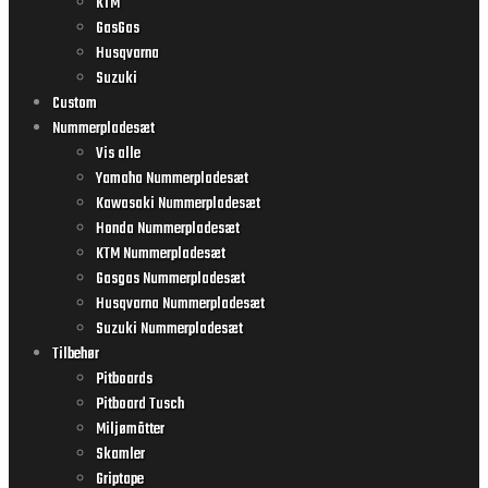
KTM
GasGas
Husqvarna
Suzuki
Custom
Nummerpladesæt
Vis alle
Yamaha Nummerpladesæt
Kawasaki Nummerpladesæt
Honda Nummerpladesæt
KTM Nummerpladesæt
Gasgas Nummerpladesæt
Husqvarna Nummerpladesæt
Suzuki Nummerpladesæt
Tilbehør
Pitboards
Pitboard Tusch
Miljømåtter
Skamler
Griptape