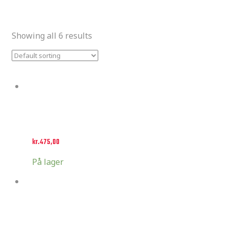
Showing all 6 results
Active Filters:
Clear Filters
Select options
Husqvarna style 1
kr.
475,00
På lager
Select options
Husqvarna style 2