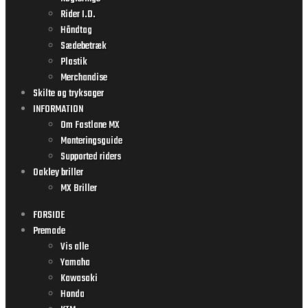
Rider I.D.
Håndtag
Sædebetræk
Plastik
Merchandise
Skilte og tryksager
INFORMATION
Om Fastlane MX
Monteringsguide
Supported riders
Oakley briller
MX Briller
FORSIDE
Premade
Vis alle
Yamaha
Kawasaki
Honda