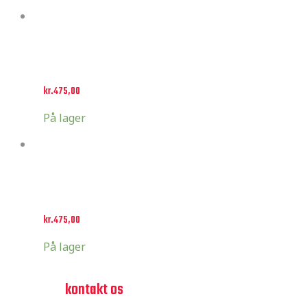
Select options
Husqvarna style 5
kr.
475,00
På lager
Select options
Husqvarna style 6
kr.
475,00
På lager
har du spørgsmål?
tøv ikke,
kontakt os