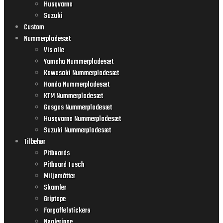
Husqvarna
Suzuki
Custom
Nummerpladesæt
Vis alle
Yamaha Nummerpladesæt
Kawasaki Nummerpladesæt
Honda Nummerpladesæt
KTM Nummerpladesæt
Gasgas Nummerpladesæt
Husqvarna Nummerpladesæt
Suzuki Nummerpladesæt
Tilbehør
Pitboards
Pitboard Tusch
Miljømåtter
Skamler
Griptape
Forgaffelstickers
Nøgleringe