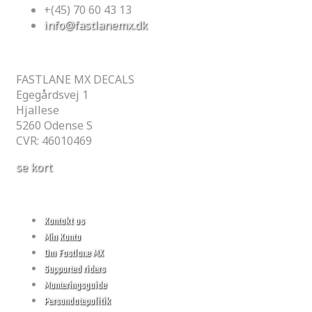
+(45) 70 60 43 13
info@fastlanemx.dk
GARAGEN
FASTLANE MX DECALS
Egegårdsvej 1
Hjallese
5260 Odense S
CVR: 46010469
se kort
Information
Kontakt os
Min Konto
Om Fastlane MX
Supported riders
Monteringsguide
Persondatepolitik