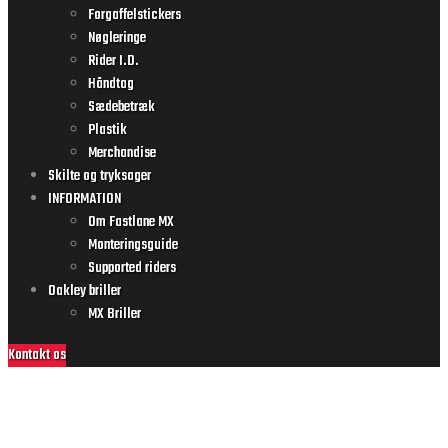
Forgaffelstickers
Nøgleringe
Rider I.D.
Håndtag
Sædebetræk
Plastik
Merchandise
Skilte og tryksager
INFORMATION
Om Fastlane MX
Monteringsguide
Supported riders
Oakley briller
MX Briller
Kontakt os