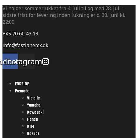
Vi holder sommerlukket fra 4. juli til og med 28. juli –
sidste frist for levering inden lukning er d. 30. juni kl.
22:00
+45 70 60 43 13
info@fastlanemx.dk
cebook
Instagram
FORSIDE
Premade
Vis alle
Yamaha
Kawasaki
Honda
KTM
GasGas