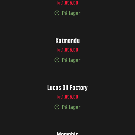
kr.
1.095,00
På lager
Katmandu
ræstation
kr.
1.095,00
På lager
eringer til
Lucas Oil Factory
tickers til
kr.
1.095,00
På lager
il MX –