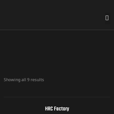
 premades
t nemt for
n smag og
Showing all 9 results
e
termærker
HRC Factory