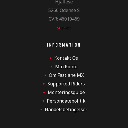
Hjallese
5260 Odense S
er og
CVR: 46010469
SE KORT
r og
INFORMATION
inger og
Kontakt Os
Min Konto
Om Fastlane MX
inger og
Supported Riders
Monteringsguide
Persondatepolitik
og sticker
Handelsbetingelser
er og