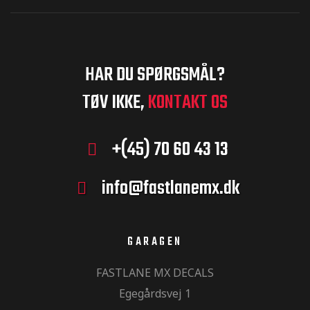
HAR DU SPØRGSMÅL?
ræstation
TØV IKKE,
KONTAKT OS
+(45) 70 60 43 13
eringer til
info@fastlanemx.dk
tickers til
GARAGEN
FASTLANE MX DECALS
il MX –
Egegårdsvej 1