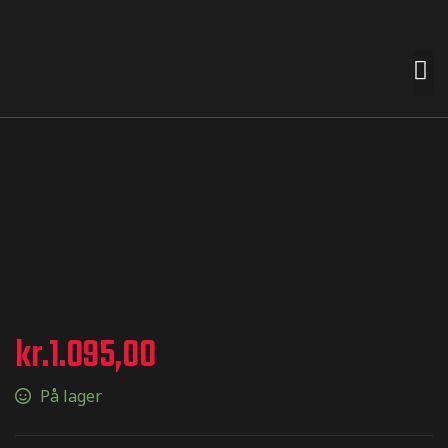
 premades
t nemt for
n smag og
e
kr.
1.095,00
På lager
termærker