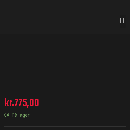
 premades
t nemt for
n smag og
e
kr.
775,00
På lager
termærker