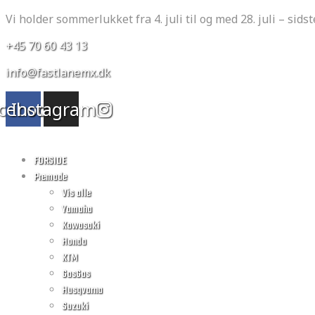
Vi holder sommerlukket fra 4. juli til og med 28. juli – sidste
+45 70 60 43 13
info@fastlanemx.dk
cebook
Instagram
FORSIDE
Premade
Vis alle
Yamaha
Kawasaki
Honda
KTM
GasGas
Husqvarna
Suzuki