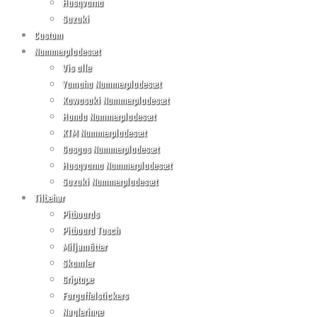
Husqvarna
Suzuki
Custom
Nummerpladesæt
Vis alle
Yamaha Nummerpladesæt
Kawasaki Nummerpladesæt
Honda Nummerpladesæt
KTM Nummerpladesæt
Gasgas Nummerpladesæt
Husqvarna Nummerpladesæt
Suzuki Nummerpladesæt
Tilbehør
Pitboards
Pitboard Tusch
Miljømåtter
Skamler
Griptape
Forgaffelstickers
Nøgleringe