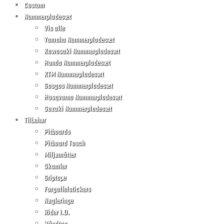
Custom
Nummerpladesæt
Vis alle
Yamaha Nummerpladesæt
Kawasaki Nummerpladesæt
Honda Nummerpladesæt
KTM Nummerpladesæt
Gasgas Nummerpladesæt
Husqvarna Nummerpladesæt
Suzuki Nummerpladesæt
Tilbehør
Pitboards
Pitboard Tusch
Miljømåtter
Skamler
Griptape
Forgaffelstickers
Nøgleringe
Rider I.D.