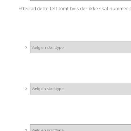
Efterlad dette felt tomt hvis der ikke skal nummer 
*
Skrifttype Tal
*
Skrifttype Fornavn
*
Skrifttype Efternavn