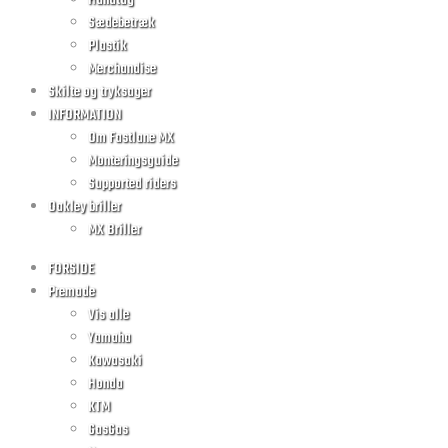
Håndtag
Sædebetræk
Plastik
Merchandise
Skilte og tryksager
INFORMATION
Om Fastlane MX
Monteringsguide
Supported riders
Oakley briller
MX Briller
FORSIDE
Premade
Vis alle
Yamaha
Kawasaki
Honda
KTM
GasGas