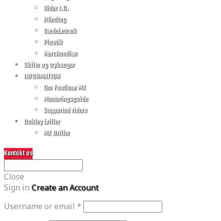
Rider I.D.
Håndtag
Sædebetræk
Plastik
Merchandise
Skilte og tryksager
INFORMATION
Om Fastlane MX
Monteringsguide
Supported riders
Oakley briller
MX Briller
Kontakt os
Close
Sign in
Create an Account
Username or email
*