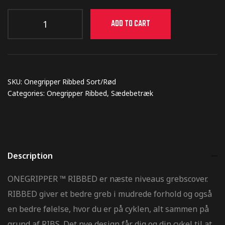
ADD TO CART
ræstation
SKU:
Onegripper Ribbed Sort/Rød
Categories:
Onegripper Ribbed
,
Sædebetræk
eringer til
tickers til
Description
ONEGRIPPER ™ RIBBED er næste niveaus grebscover.
RIBBED giver et bedre greb i mudrede forhold og også
en bedre følelse, hvor du er på cyklen, alt sammen på
il MX –
grund af RIBS. Det nye design får dig og din cykel til at