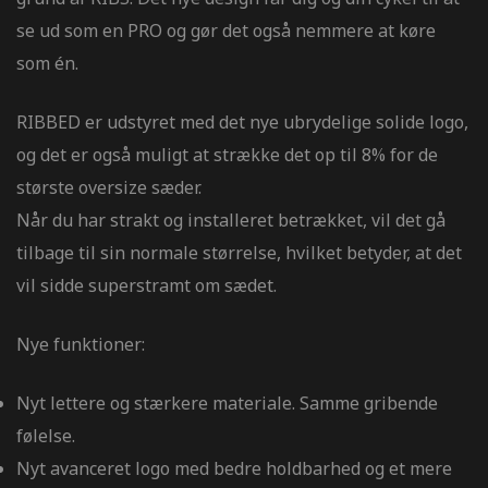
se ud som en PRO og gør det også nemmere at køre
er og
som én.
RIBBED er udstyret med det nye ubrydelige solide logo,
r og
og det er også muligt at strække det op til 8% for de
største oversize sæder.
inger og
Når du har strakt og installeret betrækket, vil det gå
tilbage til sin normale størrelse, hvilket betyder, at det
vil sidde superstramt om sædet.
inger og
Nye funktioner:
og sticker
Nyt lettere og stærkere materiale. Samme gribende
følelse.
Nyt avanceret logo med bedre holdbarhed og et mere
er og