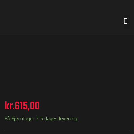
 premades
t nemt for
n smag og
e
kr.
615,00
På Fjernlager 3-5 dages levering
termærker