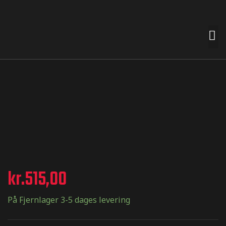
 premades
t nemt for
n smag og
e
kr.
515,00
På Fjernlager 3-5 dages levering
termærker