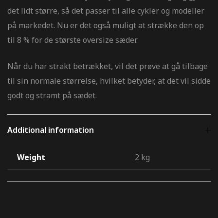
det lidt større, så det passer til alle cykler og modeller
er og
på markedet. Nu er det også muligt at strække den op
til 8 % for de største oversize sæder.
r og
Når du har strakt betrækket, vil det prøve at gå tilbage
til sin normale størrelse, hvilket betyder, at det vil sidde
godt og stramt på sædet.
inger og
Additional information
inger og
Weight
2 kg
og sticker
er og