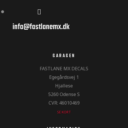
info@fastlanemx.dk
GARAGEN
FASTLANE MX DECALS
Egegårdsvej 1
MX og
Hjallese
5260 Odense S
CVR: 46010469
SE KORT