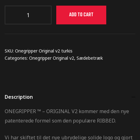
ADD TO CART
ræstation
SKU:
Onegripper Original v2 turkis
Categories:
Onegripper Original v2
,
Sædebetræk
eringer til
tickers til
Description
ONEGRIPPER ™ – ORIGINAL V2 kommer med den nye
patenterede formel som den populære RIBBED.
il MX –
Vi har skiftet til det nye ubrydelige solide logo og gjort