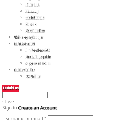
Rider I.D.
Håndtag
Sædebetræk
Plastik
Merchandise
Skilte og tryksager
INFORMATION
Om Fastlane MX
Monteringsguide
Supported riders
Oakley briller
MX Briller
Kontakt os
Close
Sign in
Create an Account
Username or email
*