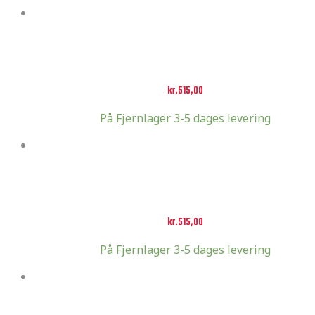
Add to cart
Onegripper Original v2 Gul
kr.
515,00
På Fjernlager 3-5 dages levering
Add to cart
Onegripper Original v2 Hvid
kr.
515,00
På Fjernlager 3-5 dages levering
Add to cart