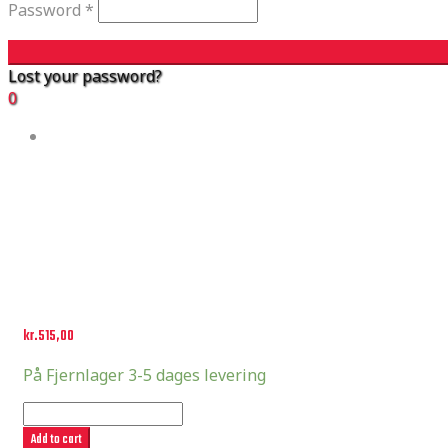
Password
*
Lost your password?
0
kr.
515,00
På Fjernlager 3-5 dages levering
Onegripper
Original
Add to cart