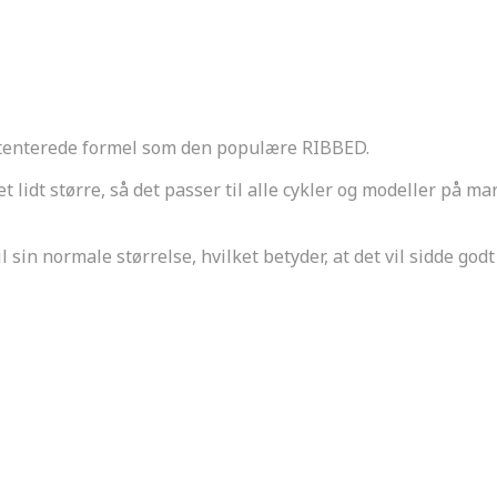
Original v2
,
Sædebetræk
enterede formel som den populære RIBBED.
det lidt større, så det passer til alle cykler og modeller på 
l sin normale størrelse, hvilket betyder, at det vil sidde god