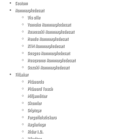
Custom
Nummerpladesæt
Vis alle
Yamaha Nummerpladesæt
Kawasaki Nummerpladesæt
Honda Nummerpladesæt
KTM Nummerpladesæt
Gasgas Nummerpladesæt
Husqvarna Nummerpladesæt
Suzuki Nummerpladesæt
Tilbehør
Pitboards
Pitboard Tusch
Miljømåtter
Skamler
Griptape
Forgaffelstickers
Nøgleringe
Rider I.D.