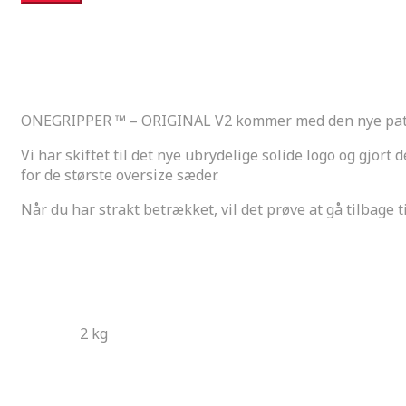
v2
SKU:
Onegripper Original v2 blå
Categories:
Onegripper 
Blå
Description
quantity
Description
ONEGRIPPER ™ – ORIGINAL V2 kommer med den nye pat
Vi har skiftet til det nye ubrydelige solide logo og gjort 
for de største oversize sæder.
Når du har strakt betrækket, vil det prøve at gå tilbage ti
Additional information
Additional information
Weight
2 kg
Related products