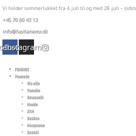
Vi holder sommerlukket fra 4. juli til og med 28. juli – sidste
+45 70 60 43 13
info@fastlanemx.dk
cebook
Instagram
FORSIDE
Premade
Vis alle
Yamaha
Kawasaki
Honda
KTM
GasGas
Husqvarna
Suzuki