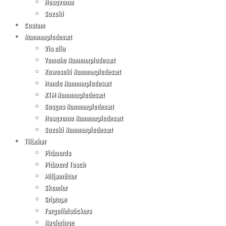
Husqvarna
Suzuki
Custom
Nummerpladesæt
Vis alle
Yamaha Nummerpladesæt
Kawasaki Nummerpladesæt
Honda Nummerpladesæt
KTM Nummerpladesæt
Gasgas Nummerpladesæt
Husqvarna Nummerpladesæt
Suzuki Nummerpladesæt
Tilbehør
Pitboards
Pitboard Tusch
Miljømåtter
Skamler
Griptape
Forgaffelstickers
Nøgleringe