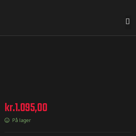
 premades
t nemt for
n smag og
e
kr.
1.095,00
På lager
termærker