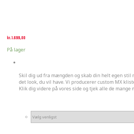
kr.
1.699,00
På lager
Custom Kit
Skil dig ud fra mængden og skab din helt egen stil
det look, du vil have. Vi producerer custom MX kliste
Klik dig videre på vores side og tjek alle de mange
*
Motorstørrelse
*
Mærke og model