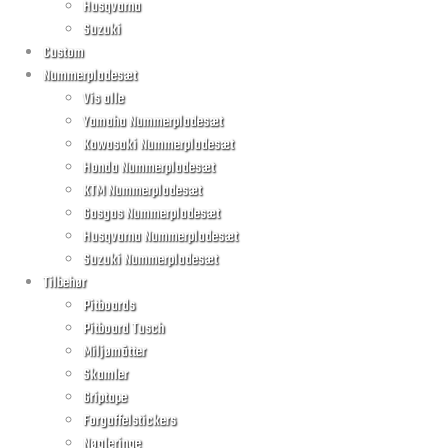
Husqvarna
Suzuki
Custom
Nummerpladesæt
Vis alle
Yamaha Nummerpladesæt
Kawasaki Nummerpladesæt
Honda Nummerpladesæt
KTM Nummerpladesæt
Gasgas Nummerpladesæt
Husqvarna Nummerpladesæt
Suzuki Nummerpladesæt
Tilbehør
Pitboards
Pitboard Tusch
Miljømåtter
Skamler
Griptape
Forgaffelstickers
Nøgleringe