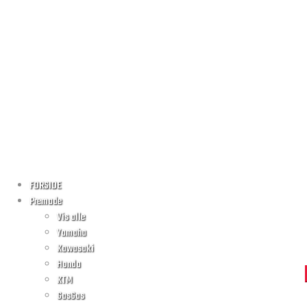
FORSIDE
Premade
Vis alle
Yamaha
Kawasaki
Honda
KTM
GasGas