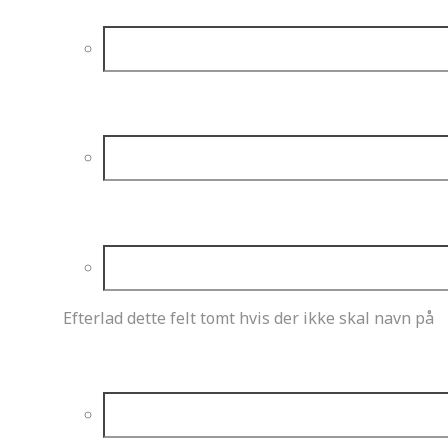
*
Årgang
Kørerens navn
Efterlad dette felt tomt hvis der ikke skal navn på
Kørerens nummer