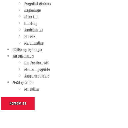
Forgaffelstickers
Nøgleringe
Rider I.D.
Håndtag
Sædebetræk
Plastik
Merchandise
Skilte og tryksager
INFORMATION
Om Fastlane MX
Monteringsguide
Supported riders
Oakley briller
MX Briller
Kontakt os