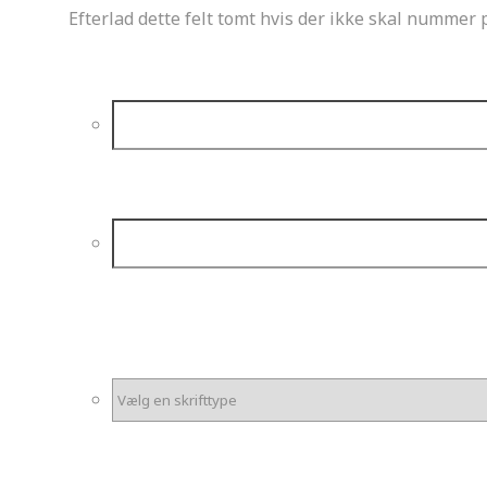
Efterlad dette felt tomt hvis der ikke skal nummer 
Talfarve
Baggrundsfarve
*
Skrifttype Tal
*
Skrifttype Navn