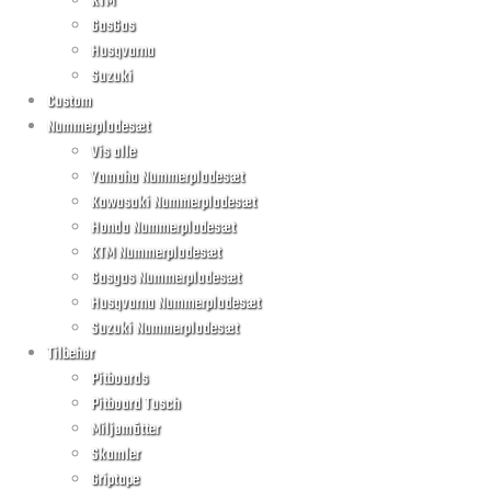
KTM
GasGas
Husqvarna
Suzuki
Custom
Nummerpladesæt
Vis alle
Yamaha Nummerpladesæt
Kawasaki Nummerpladesæt
Honda Nummerpladesæt
KTM Nummerpladesæt
Gasgas Nummerpladesæt
Husqvarna Nummerpladesæt
Suzuki Nummerpladesæt
Tilbehør
Pitboards
Pitboard Tusch
Miljømåtter
Skamler
Griptape