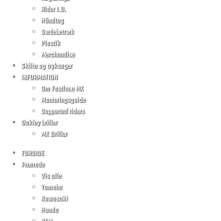
Rider I.D.
Håndtag
Sædebetræk
Plastik
Merchandise
Skilte og tryksager
INFORMATION
Om Fastlane MX
Monteringsguide
Supported riders
Oakley briller
MX Briller
FORSIDE
Premade
Vis alle
Yamaha
Kawasaki
Honda