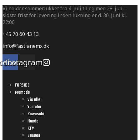
Vi holder sommerlukket fra 4. juli til og med 28. juli –
sidste frist for levering inden lukning er d. 30. juni kl.
22:00
+45 70 60 43 13
info@fastlanemx.dk
cebook
Instagram
FORSIDE
Premade
Vis alle
Yamaha
Kawasaki
Honda
KTM
GasGas