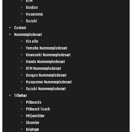
KTM
GasGas
Husqvarna
Suzuki
Custom
Nummerpladesæt
Vis alle
Yamaha Nummerpladesæt
Kawasaki Nummerpladesæt
Honda Nummerpladesæt
KTM Nummerpladesæt
Gasgas Nummerpladesæt
Husqvarna Nummerpladesæt
Suzuki Nummerpladesæt
Tilbehør
Pitboards
Pitboard Tusch
Miljømåtter
Skamler
Griptape