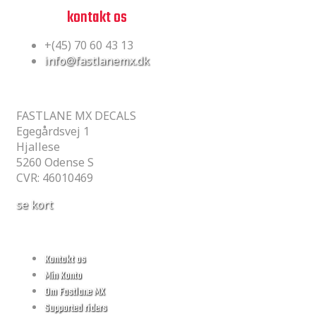
har du spørgsmål?
tøv ikke,
kontakt os
+(45) 70 60 43 13
info@fastlanemx.dk
GARAGEN
FASTLANE MX DECALS
Egegårdsvej 1
Hjallese
5260 Odense S
CVR: 46010469
se kort
Information
Kontakt os
Min Konto
Om Fastlane MX
Supported riders