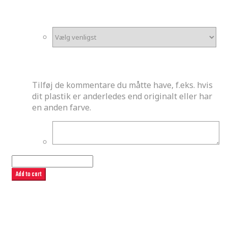
*
Ønskes et ekstra sæt stickers?
Evt. Kommentar
Tilføj de kommentare du måtte have, f.eks. hvis
dit plastik er anderledes end originalt eller har
en anden farve.
Jakarta
quantity
Add to cart
SKU:
jakarta-kawasaki
Categories:
Kawasaki
stafferinger premade
,
MX Stafferinger
,
Premade
stafferinger
Description