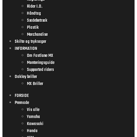
Rider I.D.
Håndtag
Sædebetræk
Plastik
Merchandise
Skilte og tryksager
INFORMATION
Om Fastlane MX
Monteringsguide
Supported riders
Oakley briller
MX Briller
FORSIDE
Premade
Vis alle
Yamaha
Kawasaki
Honda