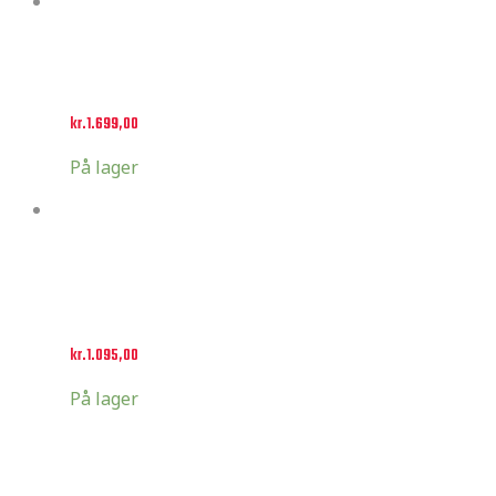
Select options
Suzuki Custom Sæt
kr.
1.699,00
På lager
Select options
Lucas Oil Factory
kr.
1.095,00
På lager