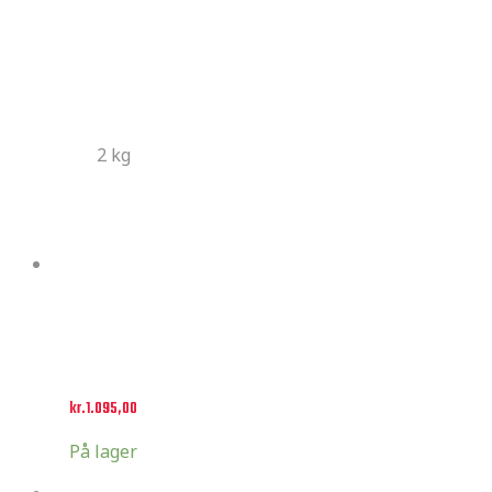
Additional information
Additional information
Weight
2 kg
Related products
Select options
HRC Factory
kr.
1.095,00
På lager