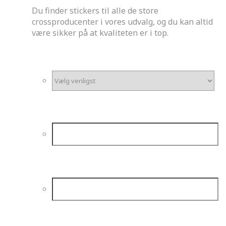
Du finder stickers til alle de store
crossproducenter i vores udvalg, og du kan altid
være sikker på at kvaliteten er i top.
*
Motorstørrelse
*
Mærke og model
*
Årgang
Kørerens navn