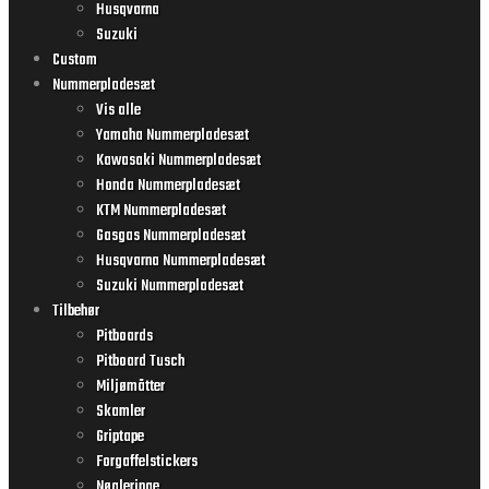
Husqvarna
Suzuki
Custom
Nummerpladesæt
Vis alle
Yamaha Nummerpladesæt
Kawasaki Nummerpladesæt
Honda Nummerpladesæt
KTM Nummerpladesæt
Gasgas Nummerpladesæt
Husqvarna Nummerpladesæt
Suzuki Nummerpladesæt
Tilbehør
Pitboards
Pitboard Tusch
Miljømåtter
Skamler
Griptape
Forgaffelstickers
Nøgleringe