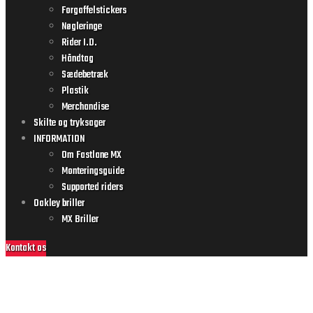
Forgaffelstickers
Nøgleringe
Rider I.D.
Håndtag
Sædebetræk
Plastik
Merchandise
Skilte og tryksager
INFORMATION
Om Fastlane MX
Monteringsguide
Supported riders
Oakley briller
MX Briller
Kontakt os