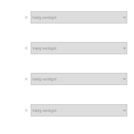
Finish på print
*
Finish på laminat
Ekstra mininummerplader
Mininummerplade nøglering
Montering