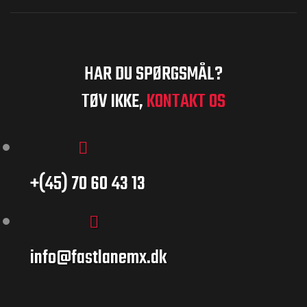
HAR DU SPØRGSMÅL?
ræstation
TØV IKKE,
KONTAKT OS
eringer til
+(45) 70 60 43 13
tickers til
info@fastlanemx.dk
il MX –