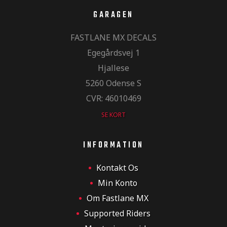
GARAGEN
er og
FASTLANE MX DECALS
Egegårdsvej 1
r og
Hjallese
5260 Odense S
CVR: 46010469
inger og
SE KORT
inger og
INFORMATION
Kontakt Os
og sticker
Min Konto
Om Fastlane MX
Supported Riders
er og