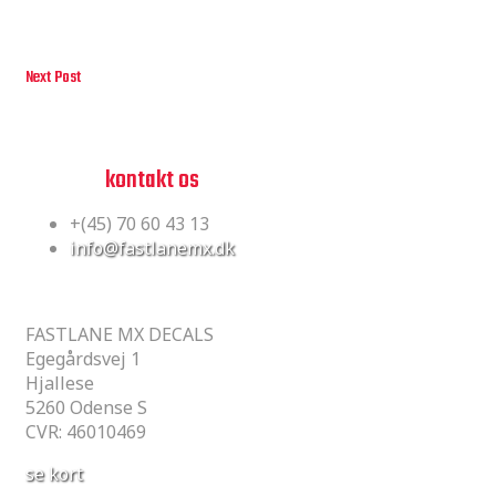
Next Post
Ordre befinder sig i printsektionen
Ordre befinder sig i printsektionen
har du spørgsmål?
tøv ikke,
kontakt os
+(45) 70 60 43 13
info@fastlanemx.dk
GARAGEN
FASTLANE MX DECALS
Egegårdsvej 1
Hjallese
5260 Odense S
CVR: 46010469
se kort